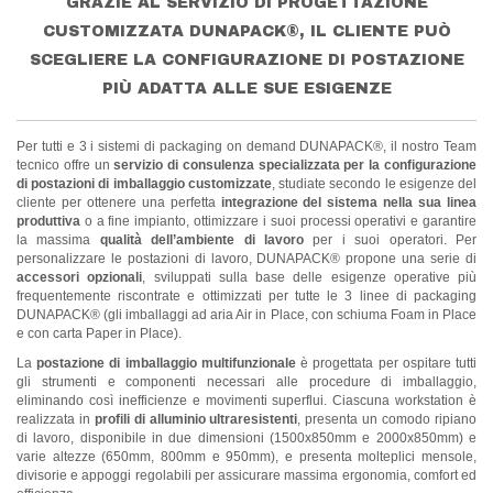
GRAZIE AL SERVIZIO DI PROGETTAZIONE
CUSTOMIZZATA DUNAPACK®, IL CLIENTE PUÒ
SCEGLIERE LA CONFIGURAZIONE DI POSTAZIONE
PIÙ ADATTA ALLE SUE ESIGENZE
Per tutti e 3 i sistemi di packaging on demand DUNAPACK®, il nostro Team
tecnico offre un
servizio di consulenza specializzata per la configurazione
di postazioni di imballaggio customizzate
, studiate secondo le esigenze del
cliente per ottenere una perfetta
integrazione del sistema nella sua linea
produttiva
o a fine impianto, ottimizzare i suoi processi operativi e garantire
la massima
qualità dell’ambiente di lavoro
per i suoi operatori. Per
personalizzare le postazioni di lavoro, DUNAPACK® propone una serie di
accessori opzionali
, sviluppati sulla base delle esigenze operative più
frequentemente riscontrate e ottimizzati per tutte le 3 linee di packaging
DUNAPACK® (gli imballaggi ad aria Air in Place, con schiuma Foam in Place
e con carta Paper in Place).
La
postazione di imballaggio multifunzionale
è progettata per ospitare tutti
gli strumenti e componenti necessari alle procedure di imballaggio,
eliminando così inefficienze e movimenti superflui. Ciascuna workstation è
realizzata in
profili di alluminio ultraresistenti
, presenta un comodo ripiano
di lavoro, disponibile in due dimensioni (1500x850mm e 2000x850mm) e
varie altezze (650mm, 800mm e 950mm), e presenta molteplici mensole,
divisorie e appoggi regolabili per assicurare massima ergonomia, comfort ed