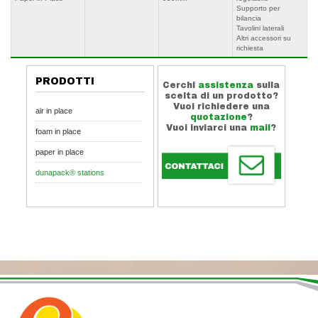
Supporto per
bilancia
Tavolini laterali
Altri accessori su
richiesta
PRODOTTI
Cerchi
assistenza
sulla
scelta di un prodotto?
Vuoi richiedere una
air in place
quotazione
?
Vuoi inviarci una
mail
?
foam in place
paper in place
dunapack® stations