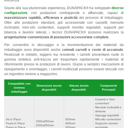
efficienza.
Grazie alla sua pluriennale esperienza, DUNAPACK® ha sviluppato
diverse
configurazioni
, con postazioni contrapposte o affiancate, capaci di
massimizzare rapidità, efficienza e praticità
dei processi di imballaggio.
Oltre alle postazioni standard, già accessoriate con cassetti, mensole
inclinabili, mini-silo contenitori, supporti monitor regolabili, supporti per
bilancia e tavolini laterali, i tecnici DUNAPACK® possono realizzare la
progettazione customizzata di postazioni accessoriate complete
.
Per consentire lo stoccaggio e la movimentazione dei materiali da
imballaggio sono disponibili anche
comodi carrelli e ceste di accumulo
.
Realizzati in metallo, leggero ma resistente, i carrelli presentano ruote in
gomma sintetica anti-traccia per trasportare rapidamente i materiali di
rifornimento presso le postazioni di lavoro. Grazie a semplici meccanismi di
ripiegamento o smontaggio, i carrelli inutilizzati possono essere stoccati con
un ingombro minimo a magazzino.
Compatibile con
Dimensioni tavolo
Altezze tavolo
Componenti
sistema
disponibili
disponibili
Principali
imballaggio
Cassetti e Vani
contenitori
Mensole inclinabili e
divisorie
Appoggi regolabili
Air in Place
650mm
Mini-silo contenitore
1500x850mm
Foam in Place
800mm
Supporto monitor
2000x850mm
Paper in Place
950mm
regolabile