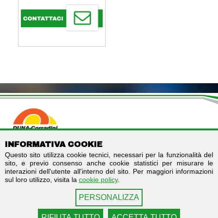
DUNA CORRADINI S.p.A.
INFORMATIVA COOKIE
C.F./P.IVA IT01803960366
Questo sito utilizza cookie tecnici, necessari per la funzionalità del
Codice destinatario fatturazione elettronica: SUBM70N
sito, e previo consenso anche cookie statistici per misurare le
Registro imprese di Modena - REA MO-244242
interazioni dell'utente all'interno del sito. Per maggiori informazioni
Capitale sociale: € 2.000.000 i.v.
sul loro utilizzo, visita la
cookie policy
.
Links
Seguici su
PERSONALIZZA
Contattaci
Facebook
Privacy
LinkedIn
RIFIUTA TUTTO
ACCETTA TUTTO