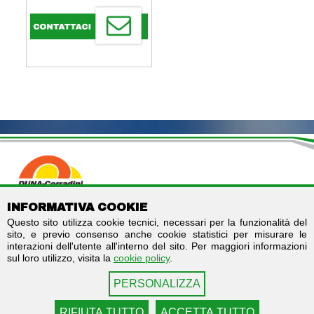
DUNA CORRADINI S.p.A.
INFORMATIVA COOKIE
C.F./P.IVA IT01803960366
Questo sito utilizza cookie tecnici, necessari per la funzionalità del
Codice destinatario fatturazione elettronica: SUBM70N
sito, e previo consenso anche cookie statistici per misurare le
Registro imprese di Modena - REA MO-244242
interazioni dell'utente all'interno del sito. Per maggiori informazioni
Capitale sociale: € 2.000.000 i.v.
sul loro utilizzo, visita la
cookie policy
.
Links
Seguici su
PERSONALIZZA
Contattaci
Facebook
Privacy
LinkedIn
RIFIUTA TUTTO
ACCETTA TUTTO