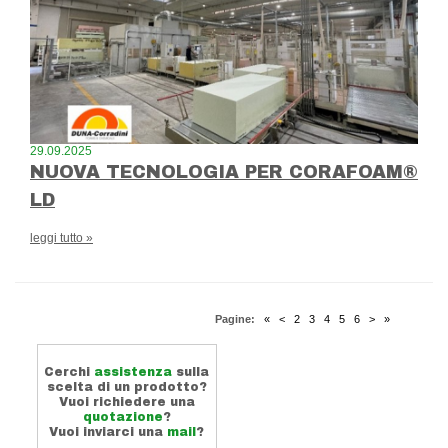
29.09.2025
NUOVA TECNOLOGIA PER CORAFOAM®
LD
leggi tutto »
Pagine:
«
<
2
3
4
5
6
>
»
Cerchi
assistenza
sulla
scelta di un prodotto?
Vuoi richiedere una
quotazione
?
Vuoi inviarci una
mail
?