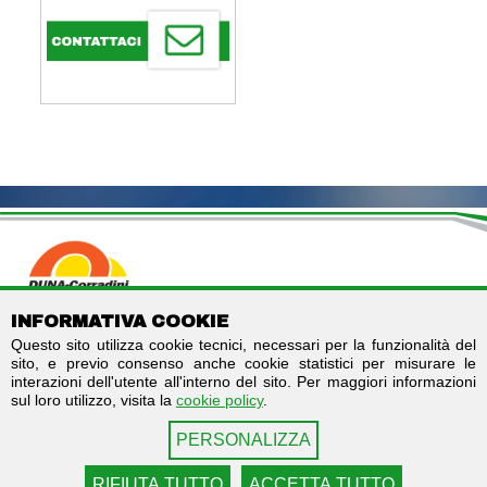
DUNA CORRADINI S.p.A.
INFORMATIVA COOKIE
C.F./P.IVA IT01803960366
Questo sito utilizza cookie tecnici, necessari per la funzionalità del
Codice destinatario fatturazione elettronica: SUBM70N
sito, e previo consenso anche cookie statistici per misurare le
Registro imprese di Modena - REA MO-244242
interazioni dell'utente all'interno del sito. Per maggiori informazioni
Capitale sociale: € 2.000.000 i.v.
sul loro utilizzo, visita la
cookie policy
.
Links
Seguici su
PERSONALIZZA
Contattaci
Facebook
Privacy
LinkedIn
RIFIUTA TUTTO
ACCETTA TUTTO