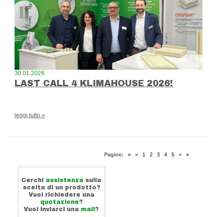
30.01.2026
LAST CALL 4 KLIMAHOUSE 2026!
leggi tutto »
Pagine:
«
<
1
2
3
4
5
>
»
Cerchi
assistenza
sulla
scelta di un prodotto?
Vuoi richiedere una
quotazione
?
Vuoi inviarci una
mail
?